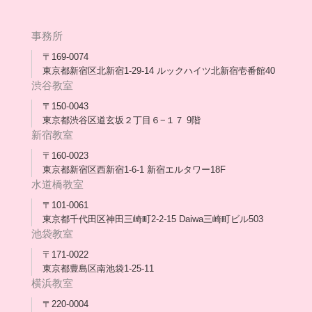
高卒支援会だより一覧
年次報告
事務所
会長コラム一覧
メディア出演
〒169-0074
東京都新宿区北新宿1-29-14 ルックハイツ北新宿壱番館40
スタッフ紹介
渋谷教室
〒150-0043
出版書
東京都渋谷区道玄坂２丁目６−１７ 9階
新宿教室
合格・進路実績
〒160-0023
東京都新宿区西新宿1-6-1 新宿エルタワー18F
協力団体
水道橋教室
理事長・会長あいさつ
〒101-0061
東京都千代田区神田三崎町2-2-15 Daiwa三崎町ビル503
保護者会
池袋教室
〒171-0022
採用情報
東京都豊島区南池袋1-25-11
横浜教室
〒220-0004