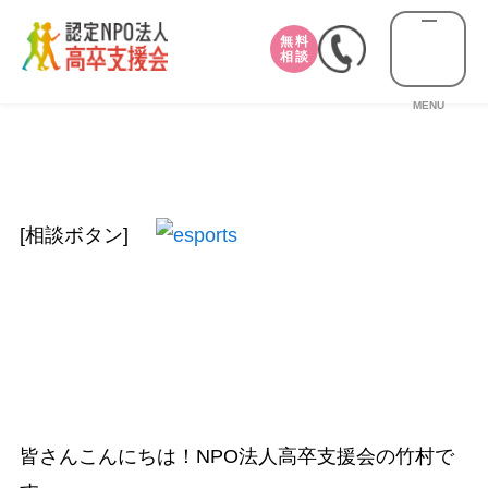
無料
相談
MENU
[相談ボタン]
皆さんこんにちは！NPO法人高卒支援会の竹村で