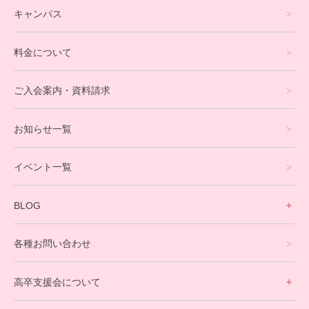
キャンパス
通信制高校サポート校について
料金について
オンラインコース
eスポーツコース
ご入会案内・資料請求
プログラミングコース
お知らせ一覧
就労支援コース
イベント一覧
英会話・海外留学コース
寮生活サポート
BLOG
理事長ブログ一覧
在校生の声
各種お問い合わせ
不登校支援スタッフブログ一覧
卒業生の今
高卒支援会について
保護者交流だより一覧
アウトリーチ支援
[家庭訪問カウンセリング]
団体概要