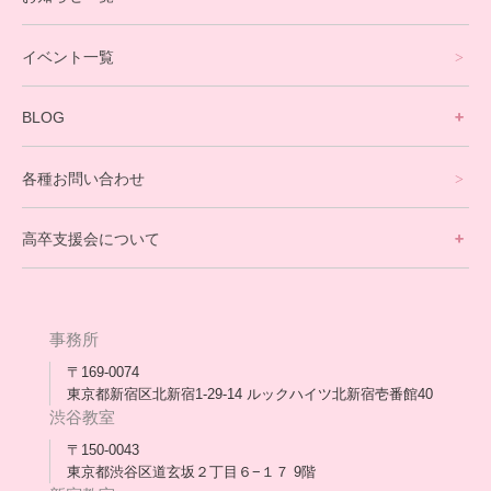
就労支援コース
イベント一覧
英会話・海外留学コース
寮生活サポート
BLOG
理事長ブログ一覧
在校生の声
各種お問い合わせ
不登校支援スタッフブログ一覧
卒業生の今
高卒支援会について
保護者交流だより一覧
アウトリーチ支援
[家庭訪問カウンセリング]
団体概要
高卒支援会だより一覧
年次報告
事務所
会長コラム一覧
メディア出演
〒169-0074
東京都新宿区北新宿1-29-14 ルックハイツ北新宿壱番館40
スタッフ紹介
渋谷教室
〒150-0043
出版書
東京都渋谷区道玄坂２丁目６−１７ 9階