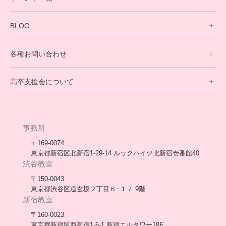
英会話・海外留学コース
寮生活サポート
BLOG
理事長ブログ一覧
在校生の声
各種お問い合わせ
不登校支援スタッフブログ一覧
卒業生の今
高卒支援会について
保護者交流だより一覧
アウトリーチ支援
[家庭訪問カウンセリング]
団体概要
高卒支援会だより一覧
年次報告
事務所
会長コラム一覧
メディア出演
〒169-0074
東京都新宿区北新宿1-29-14 ルックハイツ北新宿壱番館40
スタッフ紹介
渋谷教室
〒150-0043
出版書
東京都渋谷区道玄坂２丁目６−１７ 9階
新宿教室
合格・進路実績
〒160-0023
東京都新宿区西新宿1-6-1 新宿エルタワー18F