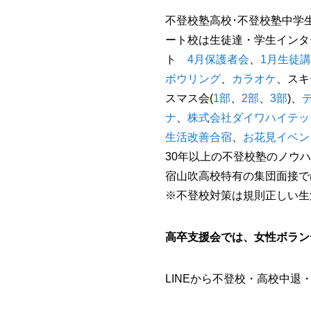
不登校塾高校･不登校塾中学
ート校は生徒達・学生インタ
ト
4
月保護者会
、
1
月生徒講
ボウリング
、
カラオケ
、スキ
スマス会
(
1
部
、
2
部
、
3
部
)
、
ナ
、
株式会社ダイワハイテッ
生活改善合宿
、
お花見イベン
30
年以上の不登校塾のノウハ
宿山吹高校特有の集団面接で
※
不登校対策は規則正しい生
高卒支援会では、女性ボラン
LINEから不登校・高校中退