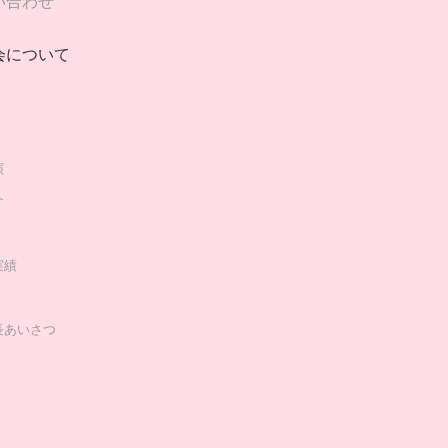
い合わせ
会について
演
介
実績
長あいさつ