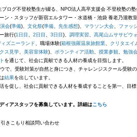
生ブログ不登校塾生が綴る、
NPO
法人高卒支援会 不登校塾の塾
ーン・スタッフが新宿エルタワー・水道橋・池袋 養老乃瀧教
演会
(
準備
)
、
文化祭
(
準備
、
先生感想
)
、
マラソン大会
、
ファッ
ー旅行
(
1
日目
、
2
日目
、
3
日目
)
、
調理実習
、
高尾山ムササビウ
ディズニーランド
、職場体験
(
箱根強羅温泉旅館業
、
クリタエイ
クス見学
、
美容室体験
)
、
ボランティア活動
、
授業参観
、
勉強
ト
を通じて、社会に貢献できる人材の養成を目指します。
ウで、受験対策が自然と身につき、チャレンジスクール受験の
は
結果
を出しています。
活を促し、社会に貢献できる人材を養成することを第一、目標
ディアスタッフを募集しています。詳細は
こちら
・引きこもり相談問い合わせ