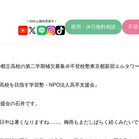
\ SNSも随時更新中 /
夜間・休日無料相談
不登
②都立高校の第二学期補欠募集＠不登校塾東京都新宿エルタワ
高校を目指す学習塾・NPO法人高卒支援会』
支援会の石井です。
日中は暑くなりますね
……
。梅雨もまだしばらく続くみたいで