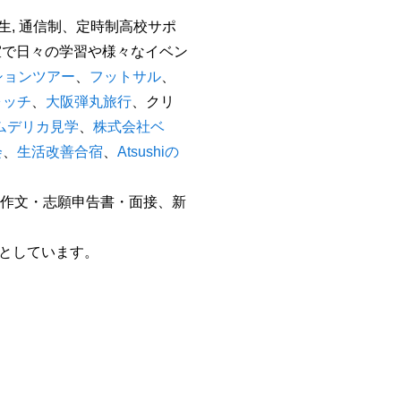
生
,
通信制、定時制高校サポ
室で日々の学習や様々なイベン
ションツアー
、
フットサル
、
ォッチ
、
大阪弾丸旅行
、クリ
ムデリカ見学
、
株式会社ベ
会
、
生活改善合宿
、
Atsushi
の
作文・志願申告書・面接、新
としています。