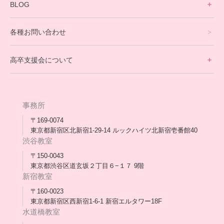
寮生活サポート
BLOG
理事長ブログ一覧
在校生の声
各種お問い合わせ
不登校支援スタッフブログ一覧
卒業生の今
高卒支援会について
保護者交流だより一覧
アウトリーチ支援
[家庭訪問カウンセリング]
団体概要
高卒支援会だより一覧
年次報告
事務所
会長コラム一覧
メディア出演
〒169-0074
東京都新宿区北新宿1-29-14 ルックハイツ北新宿壱番館40
スタッフ紹介
渋谷教室
〒150-0043
出版書
東京都渋谷区道玄坂２丁目６−１７ 9階
新宿教室
合格・進路実績
〒160-0023
東京都新宿区西新宿1-6-1 新宿エルタワー18F
協力団体
水道橋教室