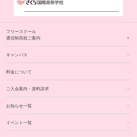
フリースクール
通信制高校ご案内
フリースクールについて
キャンパス
通信制高校サポート校について
料金について
オンラインコース
eスポーツコース
ご入会案内・資料請求
プログラミングコース
お知らせ一覧
就労支援コース
イベント一覧
英会話・海外留学コース