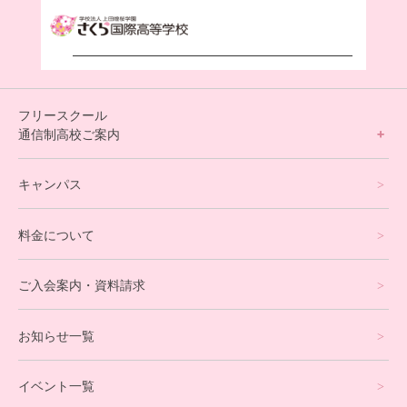
フリースクール
通信制高校ご案内
フリースクールについて
キャンパス
通信制高校サポート校について
料金について
オンラインコース
eスポーツコース
ご入会案内・資料請求
プログラミングコース
お知らせ一覧
就労支援コース
イベント一覧
英会話・海外留学コース