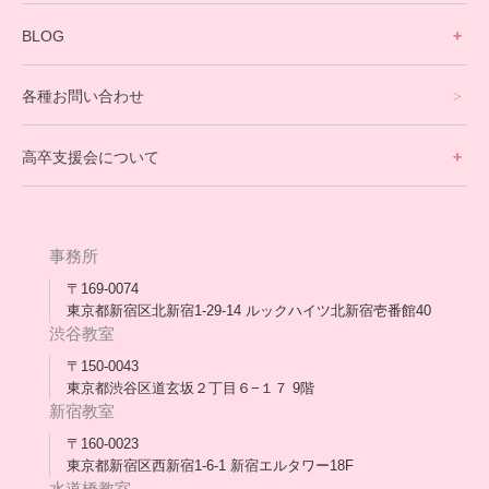
寮生活サポート
BLOG
理事長ブログ一覧
在校生の声
各種お問い合わせ
不登校支援スタッフブログ一覧
卒業生の今
高卒支援会について
保護者交流だより一覧
アウトリーチ支援
[家庭訪問カウンセリング]
団体概要
高卒支援会だより一覧
年次報告
事務所
会長コラム一覧
メディア出演
〒169-0074
東京都新宿区北新宿1-29-14 ルックハイツ北新宿壱番館40
スタッフ紹介
渋谷教室
〒150-0043
出版書
東京都渋谷区道玄坂２丁目６−１７ 9階
新宿教室
合格・進路実績
〒160-0023
東京都新宿区西新宿1-6-1 新宿エルタワー18F
協力団体
水道橋教室