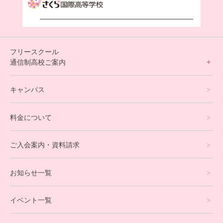
フリースクール
通信制高校ご案内
フリースクールについて
キャンパス
通信制高校サポート校について
料金について
オンラインコース
eスポーツコース
ご入会案内・資料請求
プログラミングコース
お知らせ一覧
就労支援コース
イベント一覧
英会話・海外留学コース