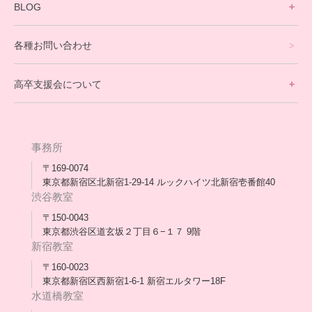
寮生活サポート
BLOG
理事長ブログ一覧
在校生の声
各種お問い合わせ
不登校支援スタッフブログ一覧
卒業生の今
高卒支援会について
保護者交流だより一覧
アウトリーチ支援
[家庭訪問カウンセリング]
団体概要
高卒支援会だより一覧
年次報告
事務所
会長コラム一覧
メディア出演
〒169-0074
東京都新宿区北新宿1-29-14 ルックハイツ北新宿壱番館40
スタッフ紹介
渋谷教室
〒150-0043
出版書
東京都渋谷区道玄坂２丁目６−１７ 9階
新宿教室
合格・進路実績
〒160-0023
東京都新宿区西新宿1-6-1 新宿エルタワー18F
協力団体
水道橋教室