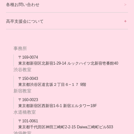
各種お問い合わせ
不登校支援スタッフブログ一覧
卒業生の今
高卒支援会について
保護者交流だより一覧
アウトリーチ支援
[家庭訪問カウンセリング]
団体概要
高卒支援会だより一覧
年次報告
事務所
会長コラム一覧
メディア出演
〒169-0074
東京都新宿区北新宿1-29-14 ルックハイツ北新宿壱番館40
スタッフ紹介
渋谷教室
〒150-0043
出版書
東京都渋谷区道玄坂２丁目６−１７ 9階
新宿教室
合格・進路実績
〒160-0023
東京都新宿区西新宿1-6-1 新宿エルタワー18F
協力団体
水道橋教室
理事長・会長あいさつ
〒101-0061
東京都千代田区神田三崎町2-2-15 Daiwa三崎町ビル503
保護者会
池袋教室