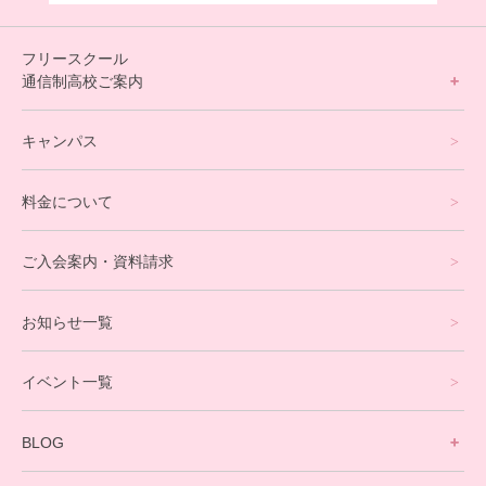
フリースクール
通信制高校ご案内
フリースクールについて
キャンパス
通信制高校サポート校について
料金について
オンラインコース
eスポーツコース
ご入会案内・資料請求
プログラミングコース
お知らせ一覧
就労支援コース
イベント一覧
英会話・海外留学コース
寮生活サポート
BLOG
理事長ブログ一覧
在校生の声