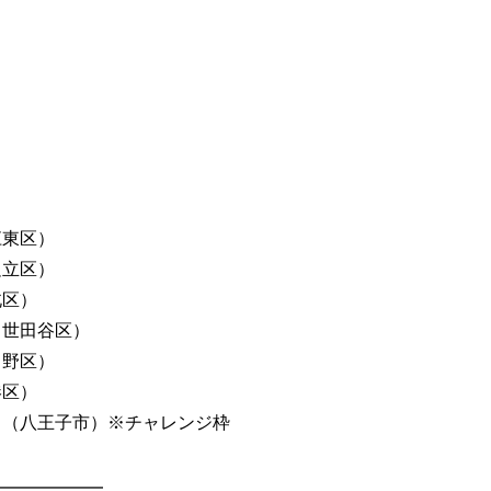
江東区）
足立区）
北区）
（世田谷区）
中野区）
港区）
 （八王子市）※チャレンジ枠
━━━━━━