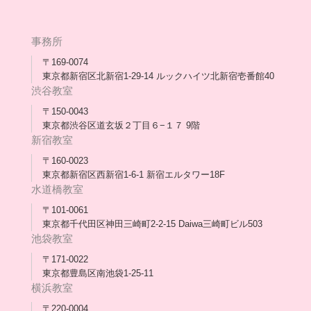
団体概要
高卒支援会だより一覧
年次報告
事務所
会長コラム一覧
メディア出演
〒169-0074
東京都新宿区北新宿1-29-14 ルックハイツ北新宿壱番館40
スタッフ紹介
渋谷教室
〒150-0043
出版書
東京都渋谷区道玄坂２丁目６−１７ 9階
新宿教室
合格・進路実績
〒160-0023
東京都新宿区西新宿1-6-1 新宿エルタワー18F
協力団体
水道橋教室
理事長・会長あいさつ
〒101-0061
東京都千代田区神田三崎町2-2-15 Daiwa三崎町ビル503
保護者会
池袋教室
〒171-0022
採用情報
東京都豊島区南池袋1-25-11
横浜教室
〒220-0004