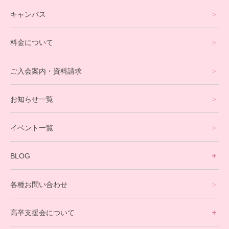
フリースクールについて
キャンパス
通信制高校サポート校について
料金について
オンラインコース
eスポーツコース
ご入会案内・資料請求
プログラミングコース
お知らせ一覧
就労支援コース
イベント一覧
英会話・海外留学コース
寮生活サポート
BLOG
理事長ブログ一覧
在校生の声
各種お問い合わせ
不登校支援スタッフブログ一覧
卒業生の今
高卒支援会について
保護者交流だより一覧
アウトリーチ支援
[家庭訪問カウンセリング]