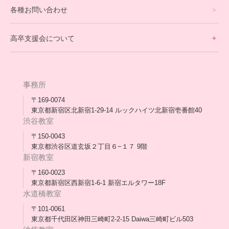
在校生の声
各種お問い合わせ
不登校支援スタッフブログ一覧
卒業生の今
高卒支援会について
保護者交流だより一覧
アウトリーチ支援
[家庭訪問カウンセリング]
団体概要
高卒支援会だより一覧
年次報告
事務所
会長コラム一覧
メディア出演
〒169-0074
東京都新宿区北新宿1-29-14 ルックハイツ北新宿壱番館40
スタッフ紹介
渋谷教室
〒150-0043
出版書
東京都渋谷区道玄坂２丁目６−１７ 9階
新宿教室
合格・進路実績
〒160-0023
東京都新宿区西新宿1-6-1 新宿エルタワー18F
協力団体
水道橋教室
理事長・会長あいさつ
〒101-0061
東京都千代田区神田三崎町2-2-15 Daiwa三崎町ビル503
保護者会