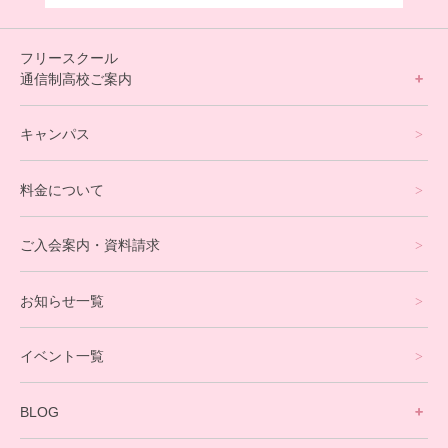
フリースクール
通信制高校ご案内
フリースクールについて
キャンパス
通信制高校サポート校について
料金について
オンラインコース
eスポーツコース
ご入会案内・資料請求
プログラミングコース
お知らせ一覧
就労支援コース
イベント一覧
英会話・海外留学コース
寮生活サポート
BLOG
理事長ブログ一覧