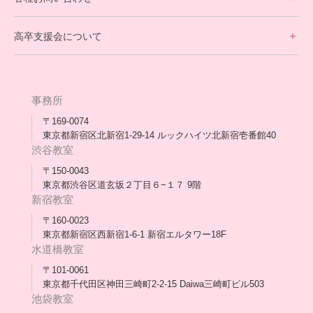
不登校支援スタッフブログ一覧
卒業生の今
高卒支援会について
保護者交流だより一覧
アウトリーチ支援
[家庭訪問カウンセリング]
団体概要
高卒支援会だより一覧
年次報告
事務所
会長コラム一覧
メディア出演
〒169-0074
東京都新宿区北新宿1-29-14 ルックハイツ北新宿壱番館40
スタッフ紹介
渋谷教室
〒150-0043
出版書
東京都渋谷区道玄坂２丁目６−１７ 9階
新宿教室
合格・進路実績
〒160-0023
東京都新宿区西新宿1-6-1 新宿エルタワー18F
協力団体
水道橋教室
理事長・会長あいさつ
〒101-0061
東京都千代田区神田三崎町2-2-15 Daiwa三崎町ビル503
保護者会
池袋教室