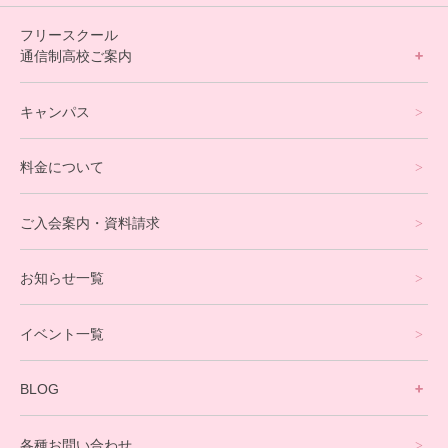
フリースクール
通信制高校ご案内
フリースクールについて
キャンパス
通信制高校サポート校について
料金について
オンラインコース
eスポーツコース
ご入会案内・資料請求
プログラミングコース
お知らせ一覧
就労支援コース
イベント一覧
英会話・海外留学コース
寮生活サポート
BLOG
理事長ブログ一覧
在校生の声
各種お問い合わせ