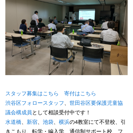
スタッフ募集はこちら
寄付はこちら
渋谷区フォロースタッフ
、
世田谷区要保護児童協
議会構成員
として相談受付中です！
水道橋
、
新宿
、
池袋
、
横浜
の4教室にて不登校、引
きこもり、転学・編入学、通信制サポート校、フ