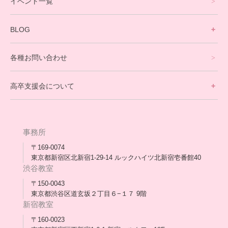
イベント一覧
英会話・海外留学コース
寮生活サポート
BLOG
理事長ブログ一覧
在校生の声
各種お問い合わせ
不登校支援スタッフブログ一覧
卒業生の今
高卒支援会について
保護者交流だより一覧
アウトリーチ支援
[家庭訪問カウンセリング]
団体概要
高卒支援会だより一覧
年次報告
事務所
会長コラム一覧
メディア出演
〒169-0074
東京都新宿区北新宿1-29-14 ルックハイツ北新宿壱番館40
スタッフ紹介
渋谷教室
〒150-0043
出版書
東京都渋谷区道玄坂２丁目６−１７ 9階
新宿教室
合格・進路実績
〒160-0023