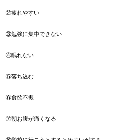
②疲れやすい
③勉強に集中できない
④眠れない
⑤落ち込む
⑥食欲不振
⑦朝お腹が痛くなる