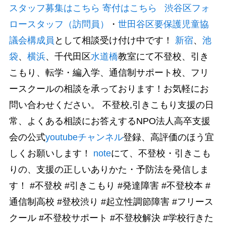
スタッフ募集はこちら
寄付はこちら
渋谷区フォ
ロースタッフ（訪問員）
・
世田谷区要保護児童協
議会構成員
として相談受け付け中です！
新宿
、
池
袋
、
横浜
、千代田区
水道橋
教室にて不登校、引き
こもり、転学・編入学、通信制サポート校、フリ
ースクールの相談を承っております！お気軽にお
問い合わせください。 不登校,引きこもり支援の日
常、よくある相談にお答えするNPO法人高卒支援
会の公式
youtubeチャンネル
登録、高評価のほう宜
しくお願いします！
note
にて、不登校・引きこも
りの、支援の正しいありかた・予防法を発信しま
す！ #不登校 #引きこもり #発達障害 #不登校本 #
通信制高校 #登校渋り #起立性調節障害 #フリース
クール #不登校サポート #不登校解決 #学校行きた