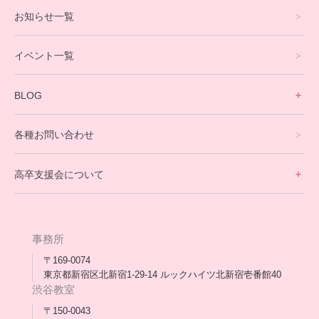
プログラミングコース
お知らせ一覧
就労支援コース
イベント一覧
英会話・海外留学コース
寮生活サポート
BLOG
理事長ブログ一覧
在校生の声
各種お問い合わせ
不登校支援スタッフブログ一覧
卒業生の今
高卒支援会について
保護者交流だより一覧
アウトリーチ支援
[家庭訪問カウンセリング]
団体概要
高卒支援会だより一覧
年次報告
事務所
会長コラム一覧
メディア出演
〒169-0074
東京都新宿区北新宿1-29-14 ルックハイツ北新宿壱番館40
スタッフ紹介
渋谷教室
〒150-0043
出版書