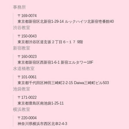
年次報告
事務所
会長コラム一覧
メディア出演
〒169-0074
東京都新宿区北新宿1-29-14 ルックハイツ北新宿壱番館40
スタッフ紹介
渋谷教室
〒150-0043
出版書
東京都渋谷区道玄坂２丁目６−１７ 9階
新宿教室
合格・進路実績
〒160-0023
東京都新宿区西新宿1-6-1 新宿エルタワー18F
協力団体
水道橋教室
理事長・会長あいさつ
〒101-0061
東京都千代田区神田三崎町2-2-15 Daiwa三崎町ビル503
保護者会
池袋教室
〒171-0022
採用情報
東京都豊島区南池袋1-25-11
横浜教室
〒220-0004
神奈川県横浜市西区北幸2-4-3