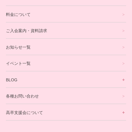
通信制高校サポート校について
料金について
オンラインコース
eスポーツコース
ご入会案内・資料請求
プログラミングコース
お知らせ一覧
就労支援コース
イベント一覧
英会話・海外留学コース
寮生活サポート
BLOG
理事長ブログ一覧
在校生の声
各種お問い合わせ
不登校支援スタッフブログ一覧
卒業生の今
高卒支援会について
保護者交流だより一覧
アウトリーチ支援
[家庭訪問カウンセリング]
団体概要
高卒支援会だより一覧