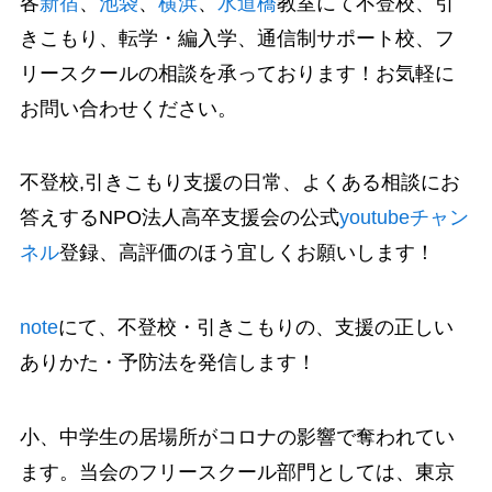
各
新宿
、
池袋
、
横浜
、
水道橋
教室にて不登校、引
きこもり、転学・編入学、通信制サポート校、フ
リースクールの相談を承っております！お気軽に
お問い合わせください。
不登校,引きこもり支援の日常、よくある相談にお
答えするNPO法人高卒支援会の公式
youtubeチャン
ネル
登録、高評価のほう宜しくお願いします！
note
にて、不登校・引きこもりの、支援の正しい
ありかた・予防法を発信します！
小、中学生の居場所がコロナの影響で奪われてい
ます。当会のフリースクール部門としては、東京