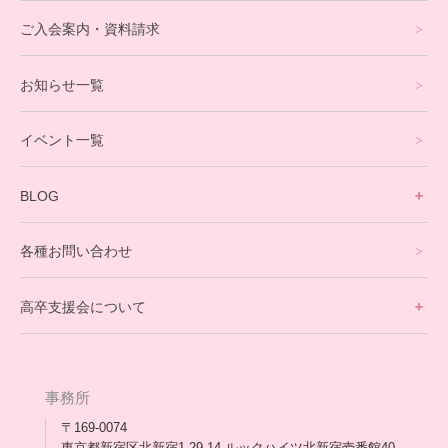
eスポーツコース
ご入会案内・資料請求
プログラミングコース
お知らせ一覧
就労支援コース
イベント一覧
英会話・海外留学コース
寮生活サポート
BLOG
理事長ブログ一覧
在校生の声
各種お問い合わせ
不登校支援スタッフブログ一覧
卒業生の今
高卒支援会について
保護者交流だより一覧
アウトリーチ支援
[家庭訪問カウンセリング]
団体概要
高卒支援会だより一覧
年次報告
事務所
会長コラム一覧
メディア出演
〒169-0074
東京都新宿区北新宿1-29-14 ルックハイツ北新宿壱番館40