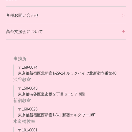
理事長ブログ一覧
在校生の声
各種お問い合わせ
不登校支援スタッフブログ一覧
卒業生の今
高卒支援会について
保護者交流だより一覧
アウトリーチ支援
[家庭訪問カウンセリング]
団体概要
高卒支援会だより一覧
年次報告
事務所
会長コラム一覧
メディア出演
〒169-0074
東京都新宿区北新宿1-29-14 ルックハイツ北新宿壱番館40
スタッフ紹介
渋谷教室
〒150-0043
出版書
東京都渋谷区道玄坂２丁目６−１７ 9階
新宿教室
合格・進路実績
〒160-0023
東京都新宿区西新宿1-6-1 新宿エルタワー18F
協力団体
水道橋教室
理事長・会長あいさつ
〒101-0061