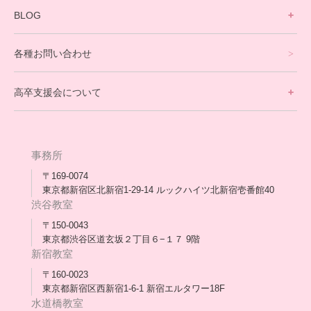
寮生活サポート
BLOG
理事長ブログ一覧
在校生の声
各種お問い合わせ
不登校支援スタッフブログ一覧
卒業生の今
高卒支援会について
保護者交流だより一覧
アウトリーチ支援
[家庭訪問カウンセリング]
団体概要
高卒支援会だより一覧
年次報告
事務所
会長コラム一覧
メディア出演
〒169-0074
東京都新宿区北新宿1-29-14 ルックハイツ北新宿壱番館40
スタッフ紹介
渋谷教室
〒150-0043
出版書
東京都渋谷区道玄坂２丁目６−１７ 9階
新宿教室
合格・進路実績
〒160-0023
東京都新宿区西新宿1-6-1 新宿エルタワー18F
協力団体
水道橋教室