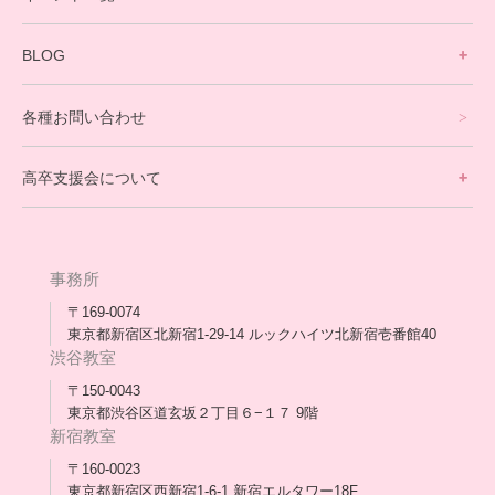
英会話・海外留学コース
寮生活サポート
BLOG
理事長ブログ一覧
在校生の声
各種お問い合わせ
不登校支援スタッフブログ一覧
卒業生の今
高卒支援会について
保護者交流だより一覧
アウトリーチ支援
[家庭訪問カウンセリング]
団体概要
高卒支援会だより一覧
年次報告
事務所
会長コラム一覧
メディア出演
〒169-0074
東京都新宿区北新宿1-29-14 ルックハイツ北新宿壱番館40
スタッフ紹介
渋谷教室
〒150-0043
出版書
東京都渋谷区道玄坂２丁目６−１７ 9階
新宿教室
合格・進路実績
〒160-0023
東京都新宿区西新宿1-6-1 新宿エルタワー18F