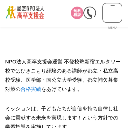
無料
相談
MENU
NPO法人高卒支援会運営 不登校塾新宿エルタワー
校ではひきこもり経験のある講師が都立・私立高
校受験、医学部・国公立大学受験、都立補欠募集
対策の
合格実績
をあげています。
ミッションは、子どもたちが自信を持ち自律し社
会に貢献する未来を実現します！という方針での
学習指導を実施しています。