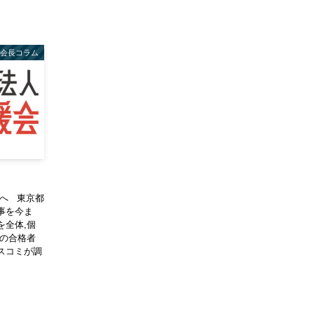
会長コラム
方へ 東京都
事を今ま
を全体,個
心の合格者
スコミが調