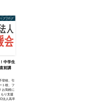
タッフブログ
！中学生
直前講
不登校、引
ート校、フ
！お気軽に
こもり支援
O法人高卒