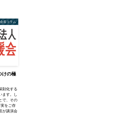
会長コラム
つけの極
深刻化する
います。し
とで、その
事実をご存
宣が講演会