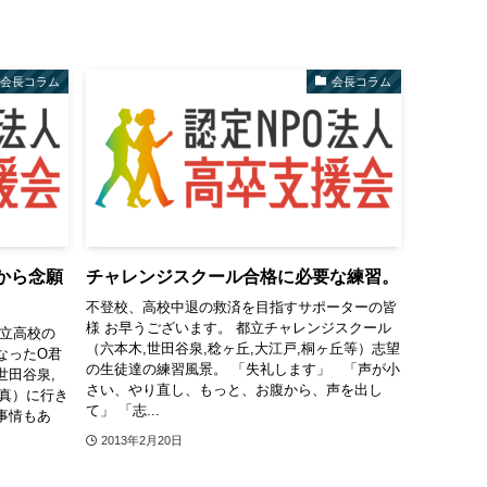
会長コラム
会長コラム
から念願
チャレンジスクール合格に必要な練習。
不登校、高校中退の救済を目指すサポーターの皆
様 お早うございます。 都立チャレンジスクール
都立高校の
（六本木,世田谷泉,稔ヶ丘,大江戸,桐ヶ丘等）志望
なったO君
の生徒達の練習風景。 「失礼します」 「声が小
世田谷泉,
さい、やり直し、もっと、お腹から、声を出し
拓真）に行き
て」 「志...
事情もあ
2013年2月20日