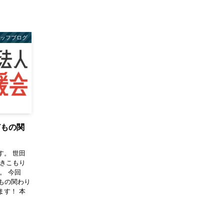
タッフブログ
どもの関
す。 世田
引きこもり
。 今回
もの関わり
ます！ 本