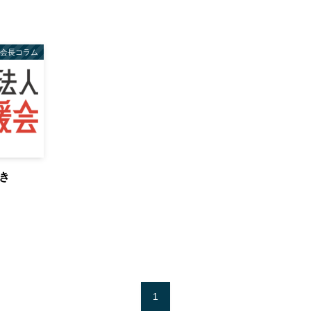
会長コラム
き
1