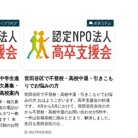
タッフブログ
会長コラム
中学生進
世田谷区で不登校・高校中退・引きこも
欠募集・
りでお悩みの方
高校案内
世田谷区で不登校・高校中退・引きこもりでお悩
みの方 おはようございます。高卒支援会の杉浦
学・補欠募
です。 4月から5月にかけて、世田谷区在住の方
談の電話が
から不登校・高校中退のお問い合わせが5件中、
ルタワー教
一件は在籍高校に踏みとどまり、解決しました。
ます！ 本
先日も世田谷区の公...
日朝のお問
2017年5月30日