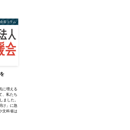
会長コラム
を
気に増える
て、私たち
鳴らしました。
明け」に急
や文科省は