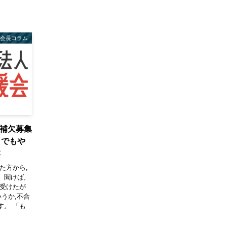
会長コラム
 補欠募集
りでもや
本
た方から,
。聞けば,
を受けたが
うか,不合
す。 「も