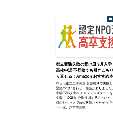
都立受験失敗の受け皿 9月入学
高校中退 不登校でも引きこも
り直せる！Amazon おすすめ
昨日は都立二次募集,分割後期で失敗し
緊急の問い合わせ、面談がありました
中学不登校.都立チャレンジスクール
失敗,二次募集,分割後期は見送ったとい
格のショックで放心状態だったそうで
う一度、六本木高校...