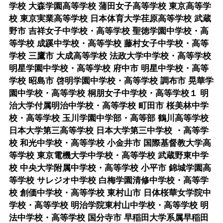
学校 大森学園高等学校 蒲田女子高等学校 東京高等学
校 東京実業高等学校 日本体育大学荏原高等学校 武蔵
野市 吉祥女子中学校・高等学校 聖徳学園中学校・高
等学校 成蹊中学校・高等学校 藤村女子中学校・高等
学校 三鷹市 大成高等学校 法政大学中学校・高等学校
明星学園中学校・高等学校 府中市 明星中学校・高等
学校 昭島市 啓明学園中学校・高等学校 調布市 晃華学
園中学校・高等学校 桐朋女子中学校・高等学校１ 明
治大学付属明治中学校・高等学校 町田市 桜美林中学
校・高等学校 玉川学園中学部・高等部 鶴川高等学校
日本大学第三高等学校 日本大学第三中学校 ・高等学
校 和光中学校・高等学校 小金井市 国際基督教大学高
等学校 東京電機大学中学校・高等学校 武蔵野東中学
校 中央大学附属中学校・高等学校 小平市 錦城学園高
等学校 サレジオ中学校 白梅学園清修中学校・高等学
校 創価中学校・高等学校 東村山市 日体桜華女学院中
学校・高等学校 明治学院東村山中学校・高等学校 明
法中学校・高等学校 国分寺市 早稲田大学系属早稲田