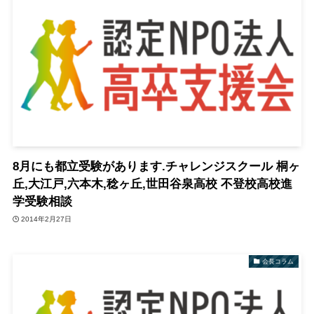
8月にも都立受験があります.チャレンジスクール 桐ヶ
丘,大江戸,六本木,稔ヶ丘,世田谷泉高校 不登校高校進
学受験相談
2014年2月27日
会長コラム