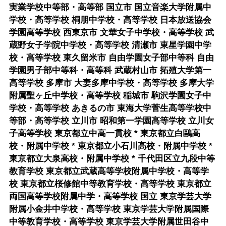
実業学校中等部・高等部 国立市 国立音楽大学附属中
学校・高等学校 桐朋中学校・高等学校 日本放送協会
学園高等学校 西東京市 文華女子中学校・高等学校 武
蔵野女子学院中学校・高等学校 清瀬市 東星学園中学
校・高等学校 東久留米市 自由学園女子部中等科 自由
学園男子部中等科・高等科 武蔵村山市 拓殖大学第一
高等学校 多摩市 大妻多摩中学校・高等学校 多摩大学
附属聖ヶ丘中学校・高等学校 稲城市 駒沢学園女子中
学校・高等学校 あきるの市 東海大学菅生高等学校中
等部・高等学校 立川市 昭和第一学園高等学校 立川女
子高等学校 東京都立中高一貫校 * 東京都立白鷗高
校・附属中学校 * 東京都立小石川高校・附属中学校 *
東京都立大泉高校・附属中学校 * 千代田区立九段中等
教育学校 東京都立武蔵高等学校附属中学校・高等学
校 東京都立桜修館中等教育学校・高等学校 東京都立
両国高等学校附属中学・高等学校 国立 東京学芸大学
附属小金井中学校・高等学校 東京学芸大学附属国際
中等教育学校・高等学校 東京学芸大学附属世田谷中