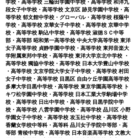
学校・高等学校 三輪田学園中学校・高等学校 和洋九
段女子中学校・高等学校 文京区 跡見学園中学校・高
等学校 郁文館中学校・グローバル・高等学校 桜蔭中
学校・高等学校 京華女子中学校・高等学校 京華中学
校・高等学校 駒込中学校・高等学校 淑徳ＳＣ中等
部・高等部 昭和第一高等学校 中央大学高等学校 東洋
女子高等学校 貞静学園中学校・高等学校 東邦音楽大
学附属東邦中学校・高等学校 東洋大学京北中学校 ・
高等学校 獨協中学校・高等学校 日本大学豊山中学校
・高等学校 文京学院大学女子中学校・高等学校 村田
女子中学校・高等学校 目黒区 自由ケ丘学園高等学校
多摩大学目黒中学校・高等学校 東京学園高等学校 ト
キワ松学園中学校・高等学校 日本工業大学駒場中学
校・高等学校 日出中学校・高等学校 目黒学院中学
校・高等学校 八雲学園中学校・高等学校 品川区 小野
学園女子中学校・高等学校 攻玉社中学校・高等学校
香蘭女学校中等科・高等科 品川女子学院中等部・高
等部 青稜中学校・高等学校 日本音楽高等学校 文教大