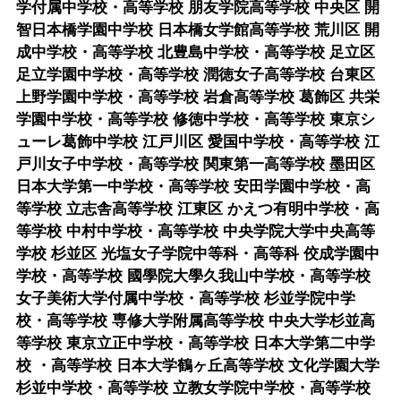
学付属中学校・高等学校 朋友学院高等学校 中央区 開
智日本橋学園中学校 日本橋女学館高等学校 荒川区 開
成中学校・高等学校 北豊島中学校・高等学校 足立区
足立学園中学校・高等学校 潤徳女子高等学校 台東区
上野学園中学校・高等学校 岩倉高等学校 葛飾区 共栄
学園中学校・高等学校 修徳中学校・高等学校 東京シ
ューレ葛飾中学校 江戸川区 愛国中学校・高等学校 江
戸川女子中学校・高等学校 関東第一高等学校 墨田区
日本大学第一中学校・高等学校 安田学園中学校・高
等学校 立志舎高等学校 江東区 かえつ有明中学校・高
等学校 中村中学校・高等学校 中央学院大学中央高等
学校 杉並区 光塩女子学院中等科・高等科 佼成学園中
学校・高等学校 國學院大學久我山中学校・高等学校
女子美術大学付属中学校・高等学校 杉並学院中学
校・高等学校 専修大学附属高等学校 中央大学杉並高
等学校 東京立正中学校・高等学校 日本大学第二中学
校 ・高等学校 日本大学鶴ヶ丘高等学校 文化学園大学
杉並中学校・高等学校 立教女学院中学校・高等学校