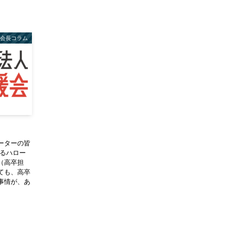
会長コラム
ーターの皆
あるハロー
（高卒担
ても、高卒
事情が、あ