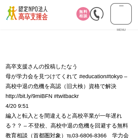
無料
相談
MENU
高卒支援さんの投稿したなう
母が学力会を見つけてくれて #education#tokyo –
高校中退の危機を高認（旧大検）資格で解決
http://bit.ly/9miBFN #twitbackr
4/20 9:51
編入と転入とを間違えると高校卒業が一年遅れ
る？？ – 不登校、高校中退の危機を回避する無料
教育相談（首都圏対象）℡03-6806-8366 学力会