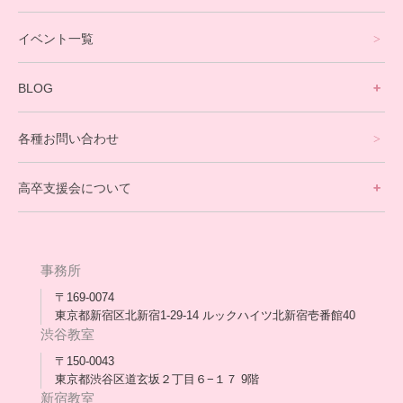
就労支援コース
イベント一覧
英会話・海外留学コース
寮生活サポート
BLOG
理事長ブログ一覧
在校生の声
各種お問い合わせ
不登校支援スタッフブログ一覧
卒業生の今
高卒支援会について
保護者交流だより一覧
アウトリーチ支援
[家庭訪問カウンセリング]
団体概要
高卒支援会だより一覧
年次報告
事務所
会長コラム一覧
メディア出演
〒169-0074
東京都新宿区北新宿1-29-14 ルックハイツ北新宿壱番館40
スタッフ紹介
渋谷教室
〒150-0043
出版書
東京都渋谷区道玄坂２丁目６−１７ 9階
新宿教室